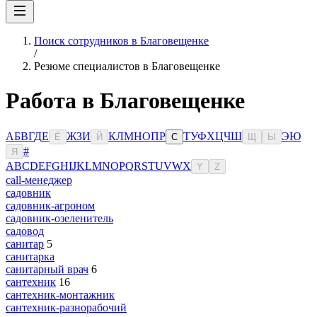
Поиск сотрудников в Благовещенке
/
Резюме специалистов в Благовещенке
Работа в Благовещенке
А
Б
В
Г
Д
Е
Ж
З
И
К
Л
М
Н
О
П
Р
Т
У
Ф
Х
Ц
Ч
Ш
Э
Ю
Ё
Й
С
Щ
Ы
#
Я
A
B
C
D
E
F
G
H
I
J
K
L
M
N
O
P
Q
R
S
T
U
V
W
X
Y
Z
сall-менеджер
садовник
садовник-агроном
садовник-озеленитель
садовод
санитар
5
санитарка
санитарный врач
6
сантехник
16
сантехник-монтажник
сантехник-разнорабочий