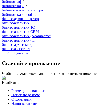
библиограф
4
библиотекарь
5
библиотекарь-библиограф
библиотекарь в офис
бизнес-администратор
бизнес-аналитик
бизнес-аналитик 1С
бизнес-аналитик CRM
бизнес-аналитик (e-commerce)
бизнес-аналитик (IT)
бизнес-архитектор
бизнес-ассистент
1
2
3
4
5
...
8
дальше
Скачайте приложение
Чтобы получать уведомления о приглашениях мгновенно
HeadHunter
Размещение вакансий
Поиск по резюме
О компании
Наши вакансии