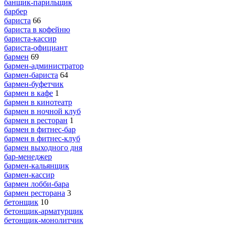
банщик-парильщик
барбер
бариста
66
бариста в кофейню
бариста-кассир
бариста-официант
бармен
69
бармен-администратор
бармен-бариста
64
бармен-буфетчик
бармен в кафе
1
бармен в кинотеатр
бармен в ночной клуб
бармен в ресторан
1
бармен в фитнес-бар
бармен в фитнес-клуб
бармен выходного дня
бар-менеджер
бармен-кальянщик
бармен-кассир
бармен лобби-бара
бармен ресторана
3
бетонщик
10
бетонщик-арматурщик
бетонщик-монолитчик