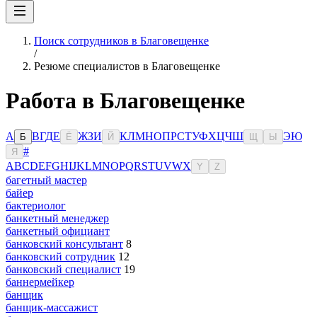
Поиск сотрудников в Благовещенке
/
Резюме специалистов в Благовещенке
Работа в Благовещенке
А
В
Г
Д
Е
Ж
З
И
К
Л
М
Н
О
П
Р
С
Т
У
Ф
Х
Ц
Ч
Ш
Э
Ю
Б
Ё
Й
Щ
Ы
#
Я
A
B
C
D
E
F
G
H
I
J
K
L
M
N
O
P
Q
R
S
T
U
V
W
X
Y
Z
багетный мастер
байер
бактериолог
банкетный менеджер
банкетный официант
банковский консультант
8
банковский сотрудник
12
банковский специалист
19
баннермейкер
банщик
банщик-массажист