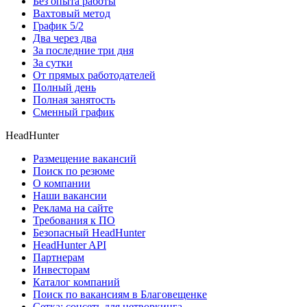
Без опыта работы
Вахтовый метод
График 5/2
Два через два
За последние три дня
За сутки
От прямых работодателей
Полный день
Полная занятость
Сменный график
HeadHunter
Размещение вакансий
Поиск по резюме
О компании
Наши вакансии
Реклама на сайте
Требования к ПО
Безопасный HeadHunter
HeadHunter API
Партнерам
Инвесторам
Каталог компаний
Поиск по вакансиям в Благовещенке
Сетка: соцсеть для нетворкинга