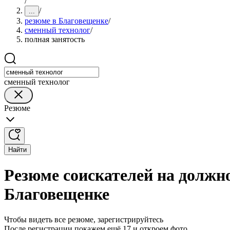
/
/
...
резюме в Благовещенке
/
сменный технолог
/
полная занятость
сменный технолог
Резюме
Найти
Резюме соискателей на должно
Благовещенке
Чтобы видеть все резюме, зарегистрируйтесь
После регистрации покажем ещё 17 и откроем фото