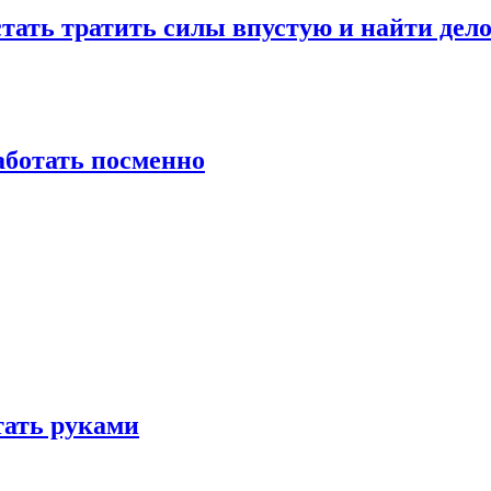
стать тратить силы впустую и найти дел
работать посменно
отать руками