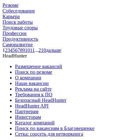
Резюме
Собеседование
Карьера
Поиск работы
Трудовые споры
Профессии
Продуктивность
Саморазвитие
1
2
3
4
5
6
7
8
9
10
11
...
210
дальше
HeadHunter
Размещение вакансий
Поиск по резюме
О компании
Наши вакансии
Реклама на сайте
Требования к ПО
Безопасный HeadHunter
HeadHunter API
Партнерам
Инвесторам
Каталог компаний
Поиск по вакансиям в Благовещенке
Сетка: соцсеть для нетворкинга